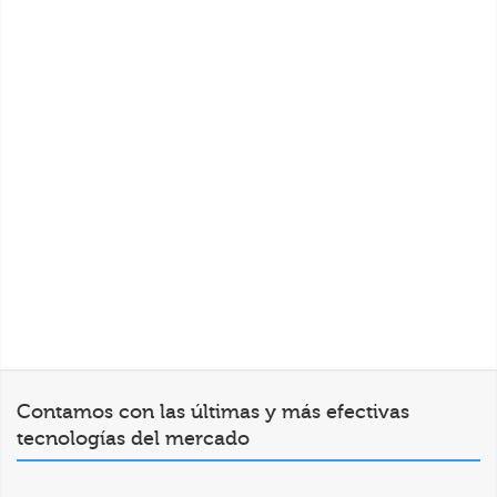
No deja hematomas.
Resultados visibles desde la primera sesión.
Resultados duraderos por más de un año.
Se puede combinar con otro tipo de tratamientos.
Al no ser un tratamiento invasivo, no necesitarás
tiempo de inactividad tras él, por lo que podrás volver al
trabajo al día siguiente sin problemas.
Por lo general, es un tratamiento más económico que
la cirugía.
Contamos con las últimas y más efectivas
tecnologías del mercado