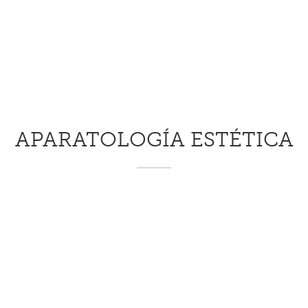
APARATOLOGÍA ESTÉTICA
Oxigénesis
Cavix
SL
rasión)
(Ultracavitación)
(E
Mas Información →
Mas Información →
Mas